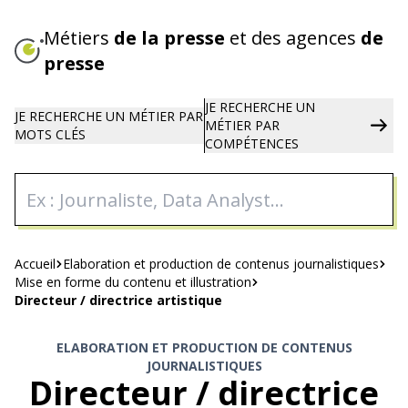
Aller
au
Métiers
de la presse
et des agences
de
contenu
presse
principal
JE RECHERCHE UN
JE RECHERCHE UN
MÉTIER PAR
MÉTIER
PAR
MOTS CLÉS
COMPÉTENCES
Fil
Accueil
Elaboration et production de contenus journalistiques
Mise en forme du contenu et illustration
d'Ariane
Directeur / directrice artistique
ELABORATION ET PRODUCTION DE CONTENUS
JOURNALISTIQUES
Directeur / directrice