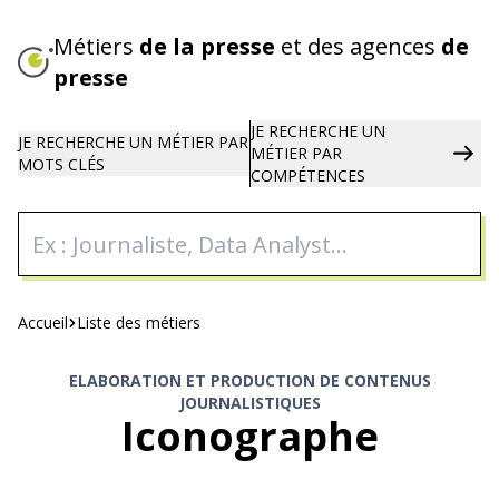
Aller
au
Métiers
de la presse
et des agences
de
contenu
presse
principal
JE RECHERCHE UN
JE RECHERCHE UN
MÉTIER PAR
MÉTIER
PAR
MOTS CLÉS
COMPÉTENCES
Fil
Accueil
Liste des métiers
d'Ariane
ELABORATION ET PRODUCTION DE CONTENUS
JOURNALISTIQUES
Iconographe