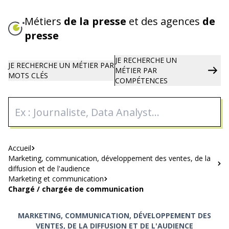
Aller
au
Métiers
de la presse
et des agences
de
contenu
presse
principal
JE RECHERCHE UN
JE RECHERCHE UN
MÉTIER PAR
MÉTIER
PAR
MOTS CLÉS
COMPÉTENCES
Fil
Accueil
Marketing, communication, développement des ventes, de la
d'Ariane
diffusion et de l'audience
Marketing et communication
Chargé / chargée de communication
MARKETING, COMMUNICATION, DÉVELOPPEMENT DES
VENTES, DE LA DIFFUSION ET DE L'AUDIENCE